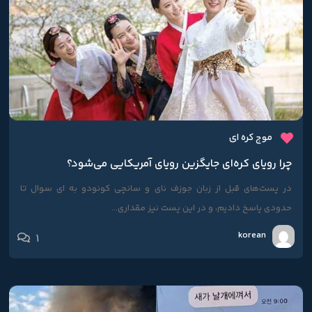
موج کره ای
چرا رویای کره‌ای جایگزین رویای آمریکایی می‌شود؟
در پست‌های قبل از زبان جوزف نای و سانچی کونودو به ای سوال تا
حدودی پاسخ دادیم، و در این پست نیز مقداری...
korean
1