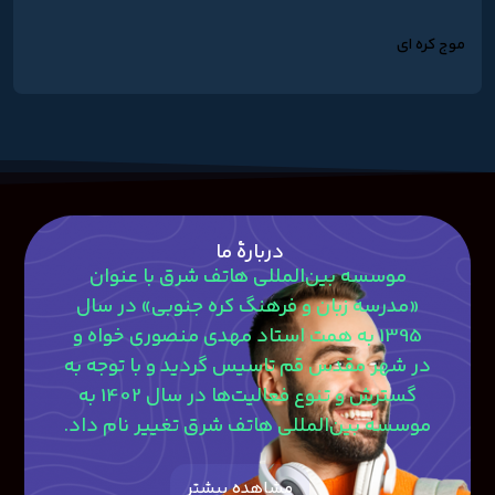
موج کره ای
دربارۀ ما
موسسه بین‌المللی هاتف شرق با عنوان
«مدرسه زبان و فرهنگ کره جنوبی» در سال
1395 به همت استاد مهدی منصوری‎ خواه و
در شهر مقدس قم تاسیس گردید و با توجه به
گسترش و تنوع فعالیت‌ها در سال 1402 به
موسسه بین‌المللی هاتف شرق تغییر نام داد.
مشاهده بیشتر