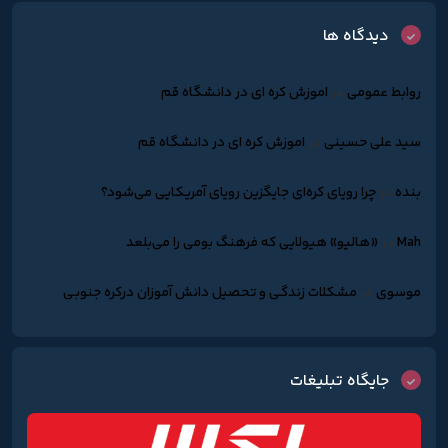
دیدگاه ها
روابط عمومی
در
اموزش کره ای در دانشگاه قم
سید علی حسینی
در
اموزش کره ای در دانشگاه قم
بنده
در
چرا رویای کره‌ای جایگزین رویای آمریکایی می‌شود؟
Mah
در
«هالیو» هیولایی که فرهنگ بومی را می‌بلعد
موسوی
در
مشکلات زندگـی و تحصیل دانش آموزان درکره جنوبـی
جایگاه تبلیغات