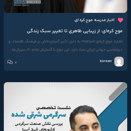
اخبار مدرسه
موج کره ای
موج کره‌ای: از زیبایی ظاهری تا تغییر سبک زندگی
اشاره: موج کره‌ای (Hallyu) به دلیل تأثیر گسترده‌اش بر فرهنگ، اقتصاد، و
دیپلماسی جهانی ارزش بحث دارد. این موج با گسترش K-pop، سریال‌ها،...
korean
0