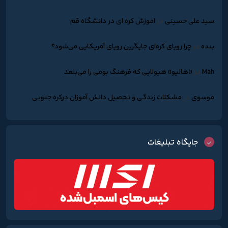
سید علی حسینی
در
اموزش کره ای در دانشگاه قم
بنده
در
چرا رویای کره‌ای جایگزین رویای آمریکایی می‌شود؟
Mah
در
«هالیو» هیولایی که فرهنگ بومی را می‌بلعد
موسوی
در
مشکلات زندگـی و تحصیل دانش آموزان درکره جنوبـی
جایگاه تبلیغات