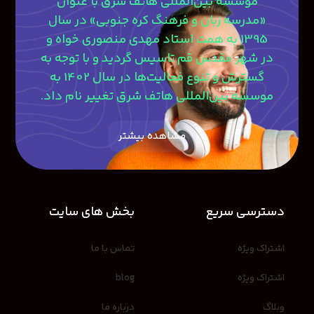
موسسه بین‌المللی هاتف شرق با عنوان
«مدرسه زبان و فرهنگ کره جنوبی» در سال
1395 به همت استاد مهدی منصوری‎ خواه و
در شهر مقدس قم تاسیس گردید و با توجه به
گسترش و تنوع فعالیت‌ها در سال 1402 به
موسسه بین‌المللی هاتف شرق تغییر نام داد.
مشاهده بیشتر
دسترسی سریع
بخش های سایت
اشتراک ویژه
تماس با ما
اشتراک ویژه
blog
وبلاگ
درباره ما