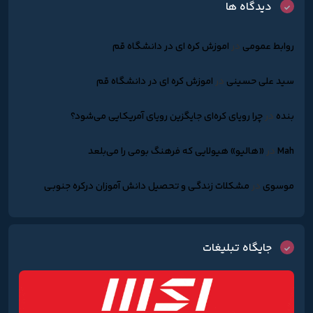
دیدگاه ها
روابط عمومی
در
اموزش کره ای در دانشگاه قم
سید علی حسینی
در
اموزش کره ای در دانشگاه قم
بنده
در
چرا رویای کره‌ای جایگزین رویای آمریکایی می‌شود؟
Mah
در
«هالیو» هیولایی که فرهنگ بومی را می‌بلعد
موسوی
در
مشکلات زندگـی و تحصیل دانش آموزان درکره جنوبـی
جایگاه تبلیغات