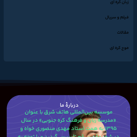
زبان کره ای
فیلم و سریال
مقالات
موج کره ای
دربارۀ ما
موسسه بین‌المللی هاتف شرق با عنوان
«مدرسه زبان و فرهنگ کره جنوبی» در سال
1395 به همت استاد مهدی منصوری‎ خواه و
در شهر مقدس قم تاسیس گردید و با توجه به