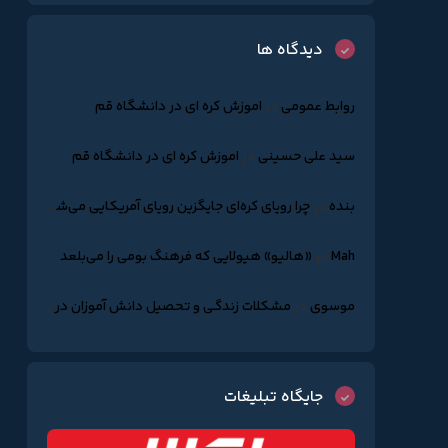
دیدگاه ها
روابط عمومی
در
اموزش کره ای در دانشگاه قم
سید علی حسینی
در
اموزش کره ای در دانشگاه قم
بنده
در
چرا رویای کره‌ای جایگزین رویای آمریکایی می‌شود؟
Mah
در
«هالیو» هیولایی که فرهنگ بومی را می‌بلعد
موسوی
در
مشکلات زندگـی و تحصیل دانش آموزان درکره جنوبـی
جایگاه تبلیغات