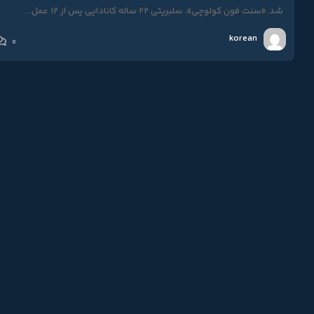
شد. «سنت فون کولوچی»، سلبریتی ۲۲ ساله کانادایی پس از ۱۲ عمل...
korean
0