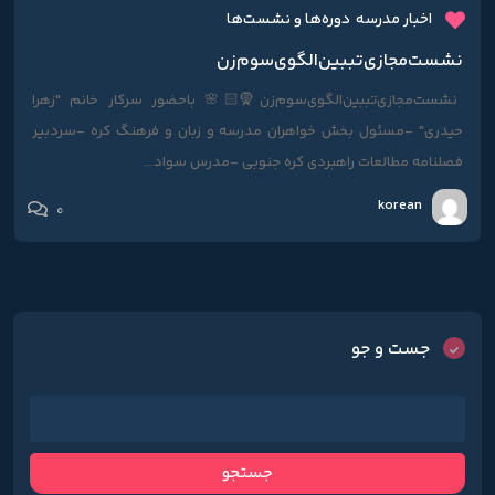
اخبار مدرسه
دوره‌ها و نشست‌ها
نشست‌مجازی‌تببین‌الگوی‌سوم‌زن
نشست‌مجازی‌تببین‌الگوی‌سوم‌زن🧕🏻🌸 باحضور‌ سرکار خانم "زهرا‌
حیدری‌" -مسئول‌ بخش‌ خواهران‌ مدرسه‌ و‌ زبان‌ و‌ فرهنگ‌ کره -سردبیر
فصلنامه مطالعات راهبردی کره جنوبی -مدرس سواد...
korean
0
جست و جو