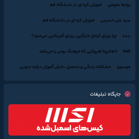
روابط عمومی
در
اموزش کره ای در دانشگاه قم
سید علی حسینی
در
اموزش کره ای در دانشگاه قم
بنده
در
چرا رویای کره‌ای جایگزین رویای آمریکایی می‌شود؟
Mah
در
«هالیو» هیولایی که فرهنگ بومی را می‌بلعد
موسوی
در
مشکلات زندگـی و تحصیل دانش آموزان درکره جنوبـی
جایگاه تبلیغات