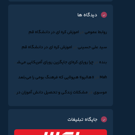
دیدگاه ها
روابط عمومی
در
اموزش کره ای در دانشگاه قم
سید علی حسینی
در
اموزش کره ای در دانشگاه قم
بنده
در
چرا رویای کره‌ای جایگزین رویای آمریکایی می‌شود؟
Mah
در
«هالیو» هیولایی که فرهنگ بومی را می‌بلعد
موسوی
در
مشکلات زندگـی و تحصیل دانش آموزان درکره جنوبـی
جایگاه تبلیغات