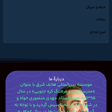
فیلم و سریال
مقالات
موج کره ای
دربارۀ ما
موسسه بین‌المللی هاتف شرق با عنوان
«مدرسه زبان و فرهنگ کره جنوبی» در سال
1395 به همت استاد مهدی منصوری‎ خواه و
در شهر مقدس قم تاسیس گردید و با توجه به
گسترش و تنوع فعالیت‌ها در سال 1402 به