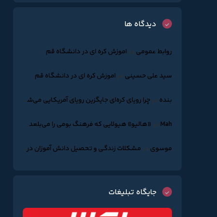
دیدگاه ها
روابط عمومی
در
اموزش کره ای در دانشگاه قم
سید علی حسینی
در
اموزش کره ای در دانشگاه قم
بنده
در
چرا رویای کره‌ای جایگزین رویای آمریکایی می‌شود؟
Mah
در
«هالیو» هیولایی که فرهنگ بومی را می‌بلعد
موسوی
در
مشکلات زندگـی و تحصیل دانش آموزان درکره جنوبـی
جایگاه تبلیغات