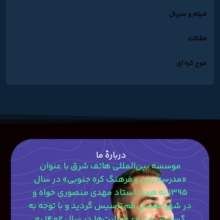
فیلم و سریال
مقالات
موج کره ای
دربارۀ ما
موسسه بین‌المللی هاتف شرق با عنوان
«مدرسه زبان و فرهنگ کره جنوبی» در سال
1395 به همت استاد مهدی منصوری‎ خواه و
در شهر مقدس قم تاسیس گردید و با توجه به
گسترش و تنوع فعالیت‌ها در سال 1402 به