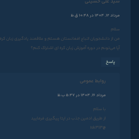
سید علی حسینی
مرداد 12, 1404 در 10:48 ق.ظ
سلام
من از دانشجویان اتباع افغانستان هستم و علاقمند یادگیری زبان کر
آیا می‌تونم در دوره آموزش زبان کره ای اشتراک کنم؟
پاسخ
روابط عمومی
مرداد 16, 1404 در 5:47 ب.ظ
با سلام
از طریق ادمین جذب در ایتا پیگیری فرمایید
@Isk313