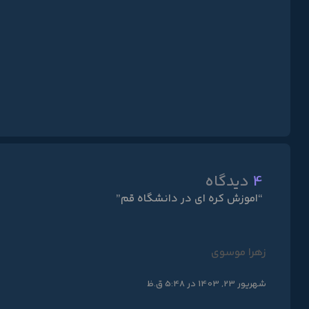
4
دیدگاه
“اموزش کره ای در دانشگاه قم”
زهرا موسوی
شهریور 23, 1403 در 5:48 ق.ظ