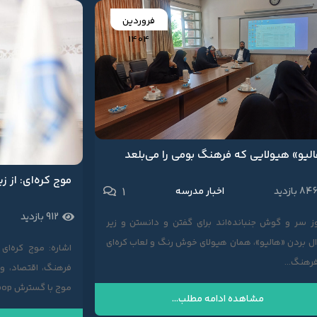
فروردین
1404
لیو» هیولایی که فرهنگ بومی را می‌بلعد
1
84 بازدید
اخبار مدرسه
912 بازدید
ز سر و گوش جنبانده‌اند برای گفتن و دانستن و زیر
 بردن «هالیو»، همان هیولای خوش رنگ و لعاب کره‌ای
رهنگ...
فرهنگ، اقتصاد، و
موج با گسترش K-pop، سریال‌ها،...
مشاهده ادامه مطلب...