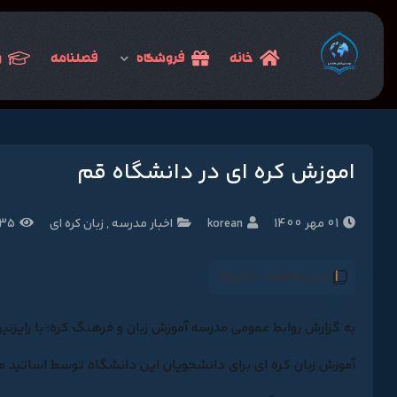
خانه
فروشگاه
فصلنامه
و
اموزش کره ای در دانشگاه قم
01 مهر 1400
korean
اخبار مدرسه
,
زبان کره ای
1235 با
زمان مطالعه :
0دقیقه
به گزارش روابط عمومی مدرسه آموزش زبان و فرهنگ کره؛ با رایزن
آموزش زبان کره ای برای دانشجویان این دانشگاه توسط اساتید مد