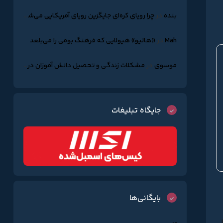
بنده
در
چرا رویای کره‌ای جایگزین رویای آمریکایی می‌شود؟
Mah
در
«هالیو» هیولایی که فرهنگ بومی را می‌بلعد
موسوی
در
مشکلات زندگـی و تحصیل دانش آموزان درکره جنوبـی
جایگاه تبلیغات
بایگانی‌ها