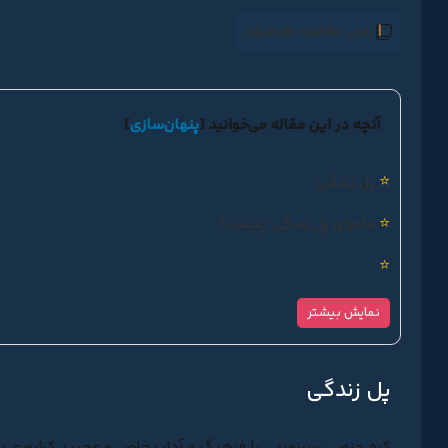
زمان مطالعه :
5دقیقه
آنچه در این مقاله می‌خوانید
[
پنهان‌سازی
]
⭐
پل زندگی
⭐
ماجرای پل زندگی چیست؟
⭐
نمایش بیشتر
پل زندگی
کره جنوبی، سرزمینی با فرهنگ و آداب خاص و عجیب، کشوری با