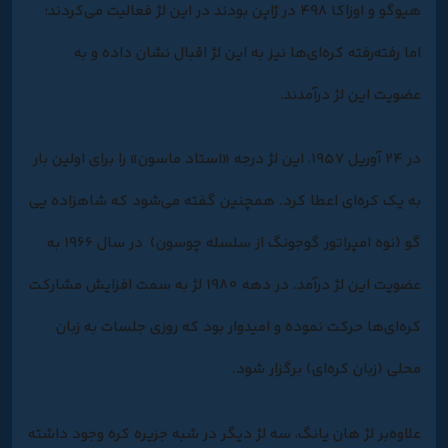
هیوگو و اوزاکا 498 در ژاپن بودند در این لژ فعالیت می‌کردند؛
اما رفته‌رفته کره‌ای‌ها نیز به این لژ اقبال نشان داده و به
عضویت این لژ درآمدند.
در 24 آوریل 1957، این لژ درجه «استاد ماسون» را برای اولین بار
به یک کره‌ای اعطا کرد. همچنین گفته می‌شود که شاهزاده یی
گو (نوه امپراتور گوجونگ از سلسله چوسون) در سال 1966 به
عضویت این لژ درآمد. در دهه 1980 لژ به سمت افزایش مشارکت
کره‌ای‌ها حرکت نموده و امیدوار بود که روزی جلسات به زبان
محلی (زبان کره‌ای) برگزار شود.
علاوه‌بر لژ هان یانگ، سه لژ دیگر در شبه جزیره کره وجود داشته