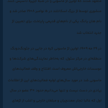
متعهد شدند که اولین لژ ماسونی را در شبه جزیره تأسیس کنند.
منشوری توسط لژ بزرگ اسکاتلند در 5 نوامبر 1908 صادر شد و
نام هان یانگ، یکی از نام‌های قدیمی پایتخت، برای تعیین لژ
.
جدید انتخاب شد
در 29 مه 1909، اولین لژ ماسونی کره در جایی در جئونگ‌دونگ،
منطقه‌ای در مرکز سئول، که به‌خاطر نمایندگی‌های شرکت‌ها و
موسسات خارجی‌اش معروف است، افتتاح و وقف فعالیت‌های
.
ماسونی شد
در مورد سال‌های اولیه فعالیت‌های این لژ اطلاعات
زیادی در دست نیست و تنها می‌دانیم حدود 30 عضو در سال
اول که غالبا تجار، معدنچیان و مبلغان خارجی و اغلب از لژهای