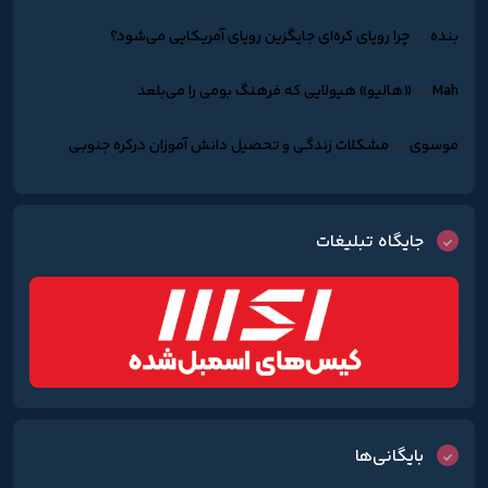
بنده
در
چرا رویای کره‌ای جایگزین رویای آمریکایی می‌شود؟
Mah
در
«هالیو» هیولایی که فرهنگ بومی را می‌بلعد
موسوی
در
مشکلات زندگـی و تحصیل دانش آموزان درکره جنوبـی
جایگاه تبلیغات
بایگانی‌ها