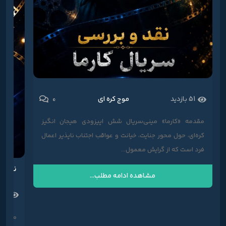
0
51 بازدید
موج کره ای
مقدمه «کارما» مینی‌سریال شش اپیزودی هیجان انگیز
کره‌ای، حول محور جنایت، خیانت و عواقب اجتناب ناپذیر اعمال
فرد است که از گرایش معمول...
نقد و
مشاهده ادامه مطلب...
58 بازدی
مقدمه