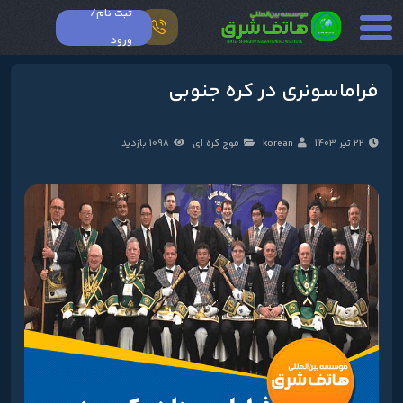
ثبت نام/
ورود
فراماسونری در کره جنوبی
22 تیر 1403
korean
موج کره ای
1098 بازدید