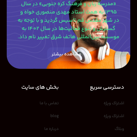
«مدرسه زبان و فرهنگ کره جنوبی» در سال
1395 به همت استاد مهدی منصوری‎ خواه و
در شهر مقدس قم تاسیس گردید و با توجه به
گسترش و تنوع فعالیت‌ها در سال 1402 به
موسسه بین‌المللی هاتف شرق تغییر نام داد.
مشاهده بیشتر
دسترسی سریع
بخش های سایت
اشتراک ویژه
تماس با ما
اشتراک ویژه
blog
وبلاگ
درباره ما