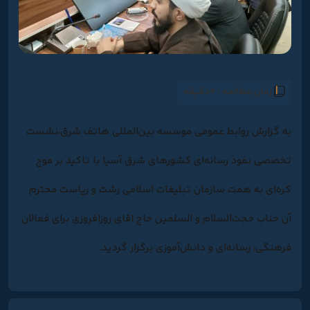
زمان مطالعه :
0دقیقه
به گزارش روابط عمومی موسسه بین‌المللی هاتف شرق،نشست
تخصصی نفوذ رسانه‌ای کشورهای شرق آسیا با تاکید بر موج
کره‌ای به همت سازمان تبلیغات اسلامی رشت و ریاست محترم
آن جناب حجت‌السلام و السلمین حاج اقای روزافروزی برای فعالان
فرهنگی، رسانه‌ای و دانش‌آموزی برگزار گردید.