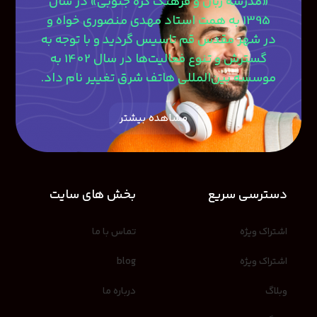
«مدرسه زبان و فرهنگ کره جنوبی» در سال
1395 به همت استاد مهدی منصوری‎ خواه و
در شهر مقدس قم تاسیس گردید و با توجه به
گسترش و تنوع فعالیت‌ها در سال 1402 به
موسسه بین‌المللی هاتف شرق تغییر نام داد.
مشاهده بیشتر
دسترسی سریع
بخش های سایت
اشتراک ویژه
تماس با ما
اشتراک ویژه
blog
وبلاگ
درباره ما