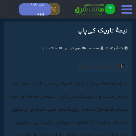
ثبت نام/
ورود
نيمۀ تاريک کی‌پاپ
05 آذر 1402
korean
موج کره ای
930 بازدید
زمان مطالعه :
21دقیقه
در ژانویۀ ۲۰۱۹، مردی ادعا کرد که وقتی سعی داشته جلوی یک
تعرض جنسی را در برنینگ‌سان بگیرد، نیروهای محافظ او را مورد
ضرب و شتم قرار داده‌اند. برنینگ‌سان کلوب شبانه‌ای در سئول
است که بخشی از آن متعلق به سونگری، یکی از پول‌سازترین
ستاره‌های کی‌پاپ، است. ادعاهایی از این دست رفته‌رفته بدل