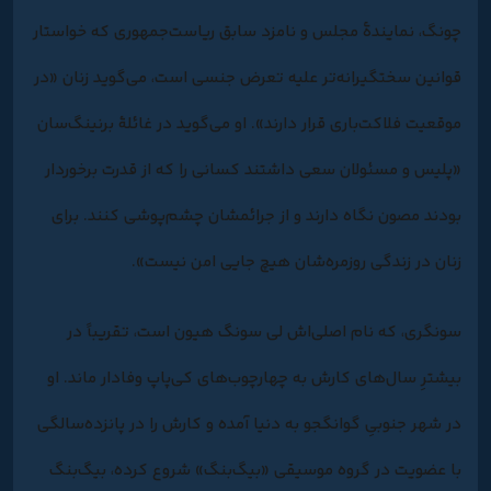
چونگ، نمایندۀ مجلس و نامزد سابق ریاست‌جمهوری که خواستار
قوانین سختگیرانه‌تر علیه تعرض جنسی است، می‌گوید زنان «در
موقعیت فلاکت‌باری قرار دارند». او می‌گوید در غائلۀ برنینگ‌سان
«پلیس و مسئولان سعی داشتند کسانی را که از قدرت برخوردار
بودند مصون نگاه دارند و از جرائمشان چشم‌پوشی کنند. برای
زنان در زندگی روزمره‌شان هیچ جایی امن نیست».
سونگری، که نام اصلی‌اش لی سونگ هیون است، تقریباً در
بیشترِ سال‌های کارش به چهارچوب‌های کی‌پاپ وفادار ماند. او
در شهر جنوبیِ گوانگجو به دنیا آمده و کارش را در پانزده‌سالگی
با عضویت در گروه موسیقی «بیگ‌بنگ» شروع کرده، بیگ‌بنگ