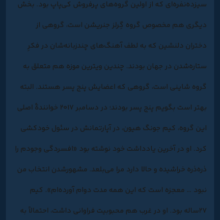
سیزده‌نفره‌ای که از اولین گروه‌های پرفروش کی‌پاپ بود. بخش
دیگری هم مخصوص گروه گِرلز جنریشن است، گروهی از
دختران دلنشین که به لطف آهنگ‌های چندزبانه‌شان در فکرِ
ستاره‌شدن در جهان بودند. چندین ویترین موزه هم متعلق به
گروه شاینی است، گروهی که اعضایش پنج پسر هستند. البته
بهتر است بگویم پنج پسر بودند؛ در دسامبر ۲۰۱۷ خوانندۀ اصلی
این گروه، کیم جونگ هیون، در آپارتمانش در سئول خودکشی
کرد. او در آخرین یادداشت خود نوشته بود «افسردگی وجودم را
ذره‌ذره خراشیده و حالا دارد مرا می‌بلعد. مشهورشدن انتخاب من
نبود … معجزه است که این همه مدت دوام آورده‌ام». کیم
۲۷‌ساله بود. او در غرب هم محبوبیت فراوانی داشت، احتمالاً به