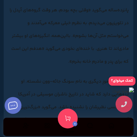
پانزده‌ساله می‌گوید «وقتی بچه بودم، هر وقت گروه‌های آیدل را
در تلویزیون می‌دیدم، به نظرم خیلی معرکه می‌آمدند و
می‌خواستم مثل آن‌ها بشوم». بااین‌همه، انگیزه‌های او بیشتر
مادی‌اند تا هنری. با خنده‌ای نخودی می‌گوید «هدفم این است
که برای پدر و مادرم خانه بخرم».
کمک میخوای؟
کنار او کارآموزِ دیگری به نام سونگ جائه-وون نشسته. او
آرزوهایی دارد که شاید در تاریخ ناشران موسیقی در آمریکا
هرگز کسی نظیرشان را نشنیده باشد. می‌گوید «بزرگ‌ترین
آرزویم این است که دل پدر و مادرم را شاد کنم». سونگ
0
سبدخرید
هجده‌سال دارد و تقریباً از همۀ بچه‌های گروه بزرگ‌تر است.