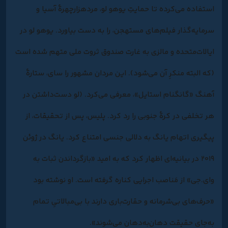
استفاده می‌کرده تا حمایتِ یوهو لو، مردهزارچهرۀ آسیا و
سرمایه‌گذار فیلم‌های مستهجن، را به دست بیاورد. یوهو لو در
ایالات‌متحده و مالزی به غارت صندوق ثروت ملی متهم شده است
(که البته منکرِ آن می‌شود). این مردان مشهور را سای، ستارۀ
آهنگ «گانگنام استایل»، معرفی می‌کرد. (لو دست‌داشتن در
هر تخلفی در کرۀ جنوبی را رد کرد. پلیس، پس از تحقیقات، از
پیگیری اتهام یانگ به دلالی جنسی امتناع کرد. یانگ در ژوئن
۲۰۱۹ در بیانیه‌ای اظهار کرد که به امید «بازگرداندن ثبات به
وای.جی» از مَناصب اجرایی کناره گرفته است. او نوشته بود
«حرف‌های بی‌شرمانه و حقارت‌باری دارند با بی‌مبالاتیِ تمام
به‌جای حقیقت دهان‌به‌دهان می‌شوند».