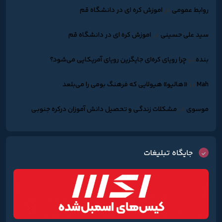
روابط عمومی
در
اموزش کره ای در دانشگاه قم
سید علی حسینی
در
اموزش کره ای در دانشگاه قم
بنده
در
چرا رویای کره‌ای جایگزین رویای آمریکایی می‌شود؟
Mah
در
«هالیو» هیولایی که فرهنگ بومی را می‌بلعد
موسوی
در
مشکلات زندگـی و تحصیل دانش آموزان درکره جنوبـی
جایگاه تبلیغات