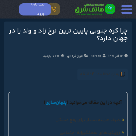
ثبت نام/
ورود
چرا کره جنوبی پایین ترین نرخ زاد و ولد را در
جهان دارد؟
14 آذر 1401
korean
موج کره ای
775 بازدید
زمان مطالعه :
4دقیقه
آنچه در این مقاله می‌خوانید
[
پنهان‌سازی
]
⭐
صرف هزینه بسیار برای رفع مشکل
⭐
رویکردهای سختگیرانه اجتماعی