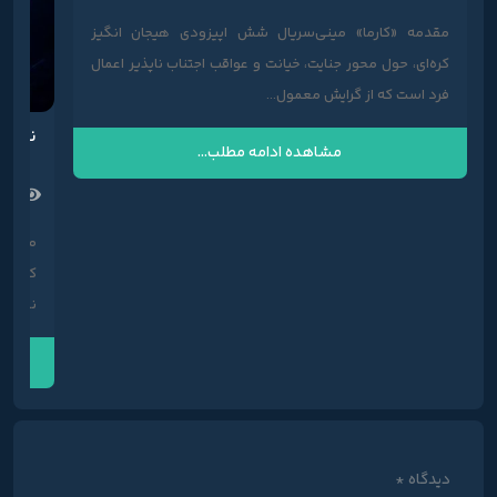
مقدمه «کارما» مینی‌سریال شش اپیزودی هیجان انگیز
کره‌ای، حول محور جنایت، خیانت و عواقب اجتناب ناپذیر اعمال
فرد است که از گرایش معمول...
نقد و
مشاهده ادامه مطلب...
67 بازدید
مقدمه
که ما
نموند. این
دیدگاه
*