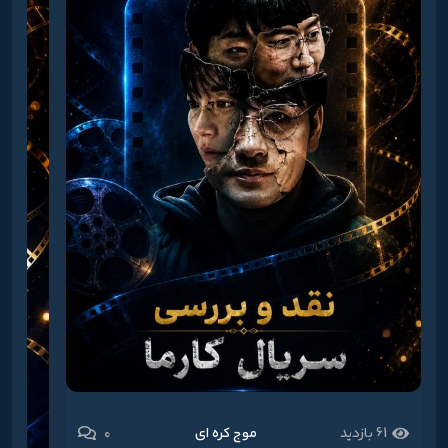
0
61 بازدید
موج کره ای