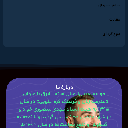
فیلم و سریال
مقالات
موج کره ای
دربارۀ ما
موسسه بین‌المللی هاتف شرق با عنوان
«مدرسه زبان و فرهنگ کره جنوبی» در سال
1395 به همت استاد مهدی منصوری‎ خواه و
در شهر مقدس قم تاسیس گردید و با توجه به
گسترش و تنوع فعالیت‌ها در سال 1402 به