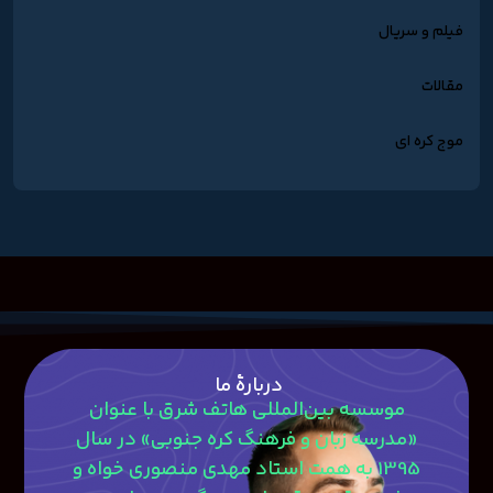
فیلم و سریال
مقالات
موج کره ای
دربارۀ ما
موسسه بین‌المللی هاتف شرق با عنوان
«مدرسه زبان و فرهنگ کره جنوبی» در سال
1395 به همت استاد مهدی منصوری‎ خواه و