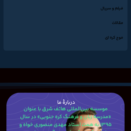
فیلم و سریال
مقالات
موج کره ای
دربارۀ ما
موسسه بین‌المللی هاتف شرق با عنوان
«مدرسه زبان و فرهنگ کره جنوبی» در سال
1395 به همت استاد مهدی منصوری‎ خواه و