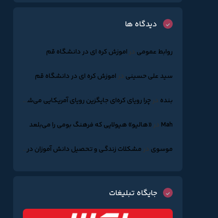
دیدگاه ها
روابط عمومی
در
اموزش کره ای در دانشگاه قم
سید علی حسینی
در
اموزش کره ای در دانشگاه قم
بنده
در
چرا رویای کره‌ای جایگزین رویای آمریکایی می‌شود؟
Mah
در
«هالیو» هیولایی که فرهنگ بومی را می‌بلعد
موسوی
در
مشکلات زندگـی و تحصیل دانش آموزان درکره جنوبـی
جایگاه تبلیغات