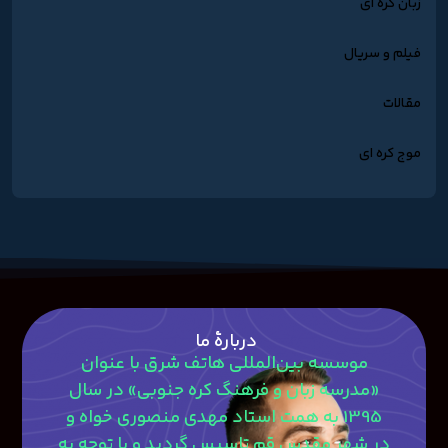
زبان کره ای
فیلم و سریال
مقالات
موج کره ای
دربارۀ ما
موسسه بین‌المللی هاتف شرق با عنوان
«مدرسه زبان و فرهنگ کره جنوبی» در سال
1395 به همت استاد مهدی منصوری‎ خواه و
در شهر مقدس قم تاسیس گردید و با توجه به