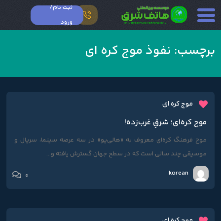
ثبت نام/
ورود
برچسب:
نفوذ موج کره ای
موج کره ای
موج کره‌ای؛ شرقِ غرب‌زده!
موج فرهنگ کره‌ای معروف به «هالی‌یو» در سه عرصه سینما، سریال و
موسیقی چند سالی است که در سطح جهان گسترش یافته و...
korean
0
موج کره ای