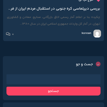
بررسي ديپلماسي کره جنوبي در استقبال مردم ايران از فرهنگ و کالاي کره
چکیده بنا بر اعلام آمار رسمی اتاق بازرگانی، صنایع، معادن و کشاورزي
تهران، در آمار کل واردات جمهوري اسلامی ایران در سـال 1380...
korean
0
جست و جو