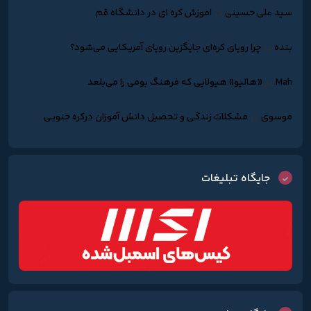
سید علی حسینی
در
اموزش کره ای در دانشگاه قم
بنده
در
چرا رویای کره‌ای جایگزین رویای آمریکایی می‌شود؟
Mah
در
«هالیو» هیولایی که فرهنگ بومی را می‌بلعد
موسوی
در
مشکلات زندگـی و تحصیل دانش آموزان درکره جنوبـی
جایگاه تبلیغات