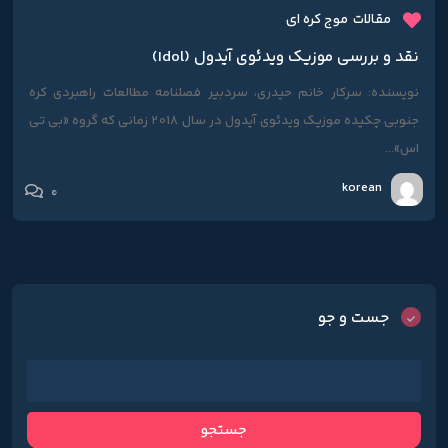
مقالات
موج کره ای
نقد و بررسی موزیک ویدئوی آیدول (Idol)
نویسنده: سرکار خانم حیدری، سردبیر فصلنامه مطالعات راهبردی کره
جنوبی چکیده موزیک ویدئوی آیدول در سال 2018 زمانی که گروه «بی تی
اس»...
korean
0
جست و جو