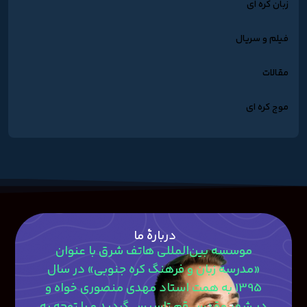
زبان کره ای
فیلم و سریال
مقالات
موج کره ای
دربارۀ ما
موسسه بین‌المللی هاتف شرق با عنوان
«مدرسه زبان و فرهنگ کره جنوبی» در سال
1395 به همت استاد مهدی منصوری‎ خواه و
در شهر مقدس قم تاسیس گردید و با توجه به