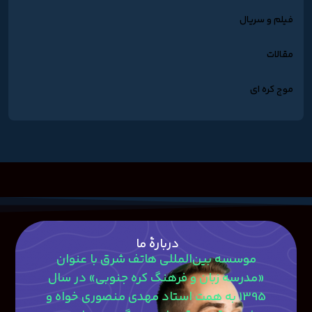
فیلم و سریال
مقالات
موج کره ای
دربارۀ ما
موسسه بین‌المللی هاتف شرق با عنوان
«مدرسه زبان و فرهنگ کره جنوبی» در سال
1395 به همت استاد مهدی منصوری‎ خواه و