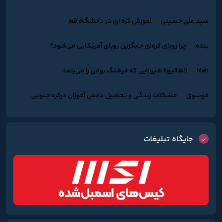
سید علی حسینی
در
اموزش کره ای در دانشگاه قم
بنده
در
چرا رویای کره‌ای جایگزین رویای آمریکایی می‌شود؟
Mah
در
«هالیو» هیولایی که فرهنگ بومی را می‌بلعد
موسوی
در
مشکلات زندگـی و تحصیل دانش آموزان درکره جنوبـی
جایگاه تبلیغات