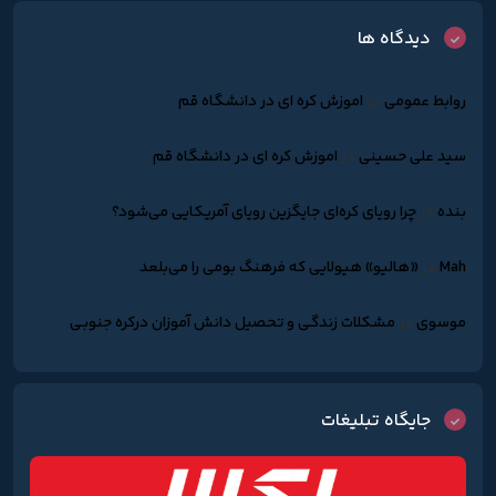
دیدگاه ها
روابط عمومی
در
اموزش کره ای در دانشگاه قم
سید علی حسینی
در
اموزش کره ای در دانشگاه قم
بنده
در
چرا رویای کره‌ای جایگزین رویای آمریکایی می‌شود؟
Mah
در
«هالیو» هیولایی که فرهنگ بومی را می‌بلعد
موسوی
در
مشکلات زندگـی و تحصیل دانش آموزان درکره جنوبـی
جایگاه تبلیغات