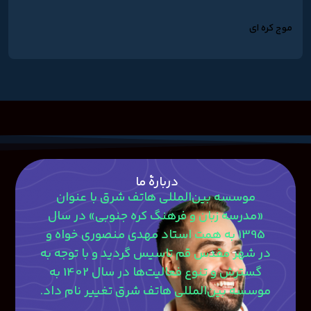
موج کره ای
دربارۀ ما
موسسه بین‌المللی هاتف شرق با عنوان
«مدرسه زبان و فرهنگ کره جنوبی» در سال
1395 به همت استاد مهدی منصوری‎ خواه و
در شهر مقدس قم تاسیس گردید و با توجه به
گسترش و تنوع فعالیت‌ها در سال 1402 به
موسسه بین‌المللی هاتف شرق تغییر نام داد.