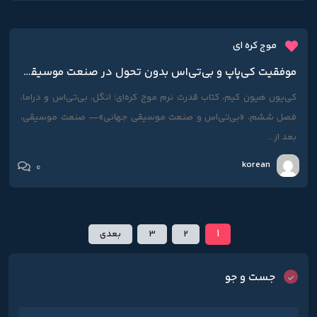
موج کره ای
موفقيت کی‌پاپ و بی‌تی‌اس بدون تحول در صنعت موسيقی جهان ممکن نبود
کی‌یون هیون کیم، کتاب قدرت نرم موج کره‌ای؛ انگل، بی‌تی‌اس و دراما،
فصل ششم، «بی‌تی‌اس و صنعت موسیقی جهانی»— صنعت موسیقی،
بعد از...
korean
0
1
2
3
بعدی
جست و جو