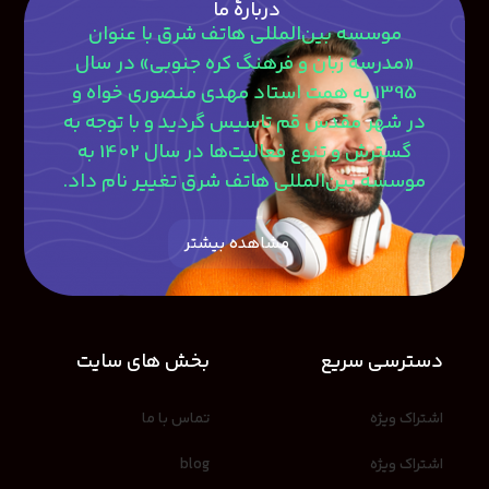
دربارۀ ما
موسسه بین‌المللی هاتف شرق با عنوان
«مدرسه زبان و فرهنگ کره جنوبی» در سال
1395 به همت استاد مهدی منصوری‎ خواه و
در شهر مقدس قم تاسیس گردید و با توجه به
گسترش و تنوع فعالیت‌ها در سال 1402 به
موسسه بین‌المللی هاتف شرق تغییر نام داد.
مشاهده بیشتر
دسترسی سریع
بخش های سایت
اشتراک ویژه
تماس با ما
اشتراک ویژه
blog