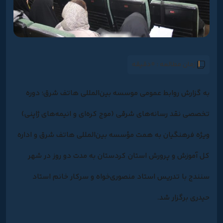
زمان مطالعه :
0دقیقه
به گزارش روابط عمومی موسسه بین‌المللی هاتف شرق؛ دوره
تخصصی نقد رسانه‌های شرقی (موج کره‌ای و انیمه‌های ژاپنی)
ویژه فرهنگیان به همت مؤسسه بین‌المللی هاتف شرق و اداره
کل آموزش و پرورش استان کردستان به مدت دو روز در شهر
سنندج با تدریس استاد منصوری‌خواه و سرکار خانم استاد
حیدری برگزار شد.