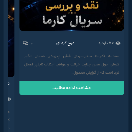
0
50 بازدید
موج کره ای
مقدمه «کارما» مینی‌سریال شش اپیزودی هیجان انگیز
کره‌ای، حول محور جنایت، خیانت و عواقب اجتناب ناپذیر اعمال
فرد است که از گرایش معمول...
نقد و
مشاهده ادامه مطلب...
58 بازدی
مقدمه
که ما
نموند. این