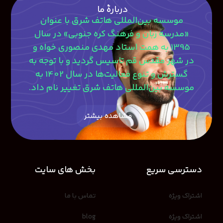
دربارۀ ما
موسسه بین‌المللی هاتف شرق با عنوان
«مدرسه زبان و فرهنگ کره جنوبی» در سال
1395 به همت استاد مهدی منصوری‎ خواه و
در شهر مقدس قم تاسیس گردید و با توجه به
گسترش و تنوع فعالیت‌ها در سال 1402 به
موسسه بین‌المللی هاتف شرق تغییر نام داد.
مشاهده بیشتر
دسترسی سریع
بخش های سایت
اشتراک ویژه
تماس با ما
اشتراک ویژه
blog