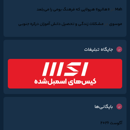
Mah
در
«هالیو» هیولایی که فرهنگ بومی را می‌بلعد
موسوی
در
مشکلات زندگـی و تحصیل دانش آموزان درکره جنوبـی
جایگاه تبلیغات
بایگانی‌ها
آگوست 2026