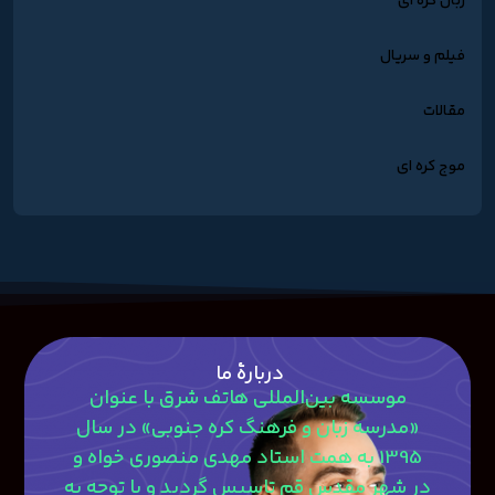
زبان کره ای
فیلم و سریال
مقالات
موج کره ای
دربارۀ ما
موسسه بین‌المللی هاتف شرق با عنوان
«مدرسه زبان و فرهنگ کره جنوبی» در سال
1395 به همت استاد مهدی منصوری‎ خواه و
در شهر مقدس قم تاسیس گردید و با توجه به