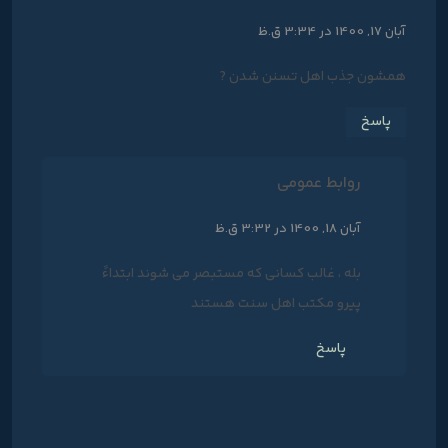
آبان 17, 1400 در 3:34 ق.ظ
همشون جذب اهل تسنن شدن ?
پاسخ
روابط عمومی
آبان 18, 1400 در 3:32 ق.ظ
بله ، غالب کسانی که مستبصر می شوند ابتداءً
پیرو مکتب اهل سنت هستند
پاسخ