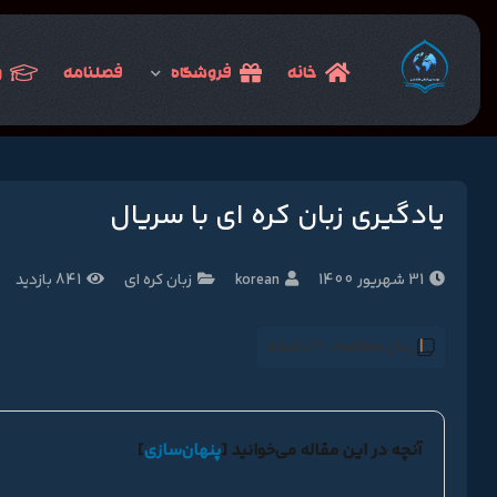
خانه
فروشگاه
فصلنامه
و
یادگیری زبان کره‌ ای با سریال
31 شهریور 1400
korean
زبان کره ای
841 بازدید
زمان مطالعه :
10دقیقه
آنچه در این مقاله می‌خوانید
[
پنهان‌سازی
]