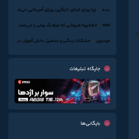
بنده
در
چرا رویای کره‌ای جایگزین رویای آمریکایی می‌شود؟
Mah
در
«هالیو» هیولایی که فرهنگ بومی را می‌بلعد
د
موسوی
در
مشکلات زندگـی و تحصیل دانش آموزان درکره جنوبـی
جایگاه تبلیغات
بایگانی‌ها