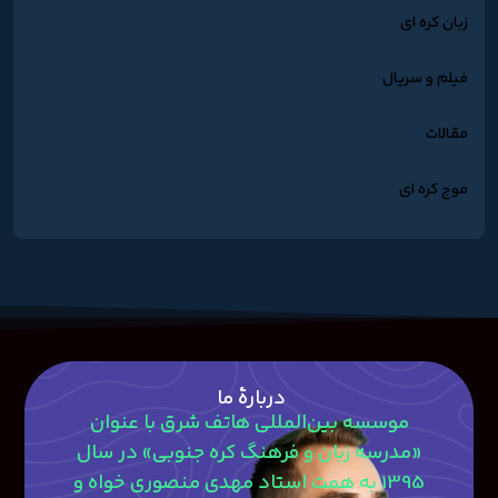
زبان کره ای
فیلم و سریال
مقالات
موج کره ای
دربارۀ ما
موسسه بین‌المللی هاتف شرق با عنوان
«مدرسه زبان و فرهنگ کره جنوبی» در سال
1395 به همت استاد مهدی منصوری‎ خواه و