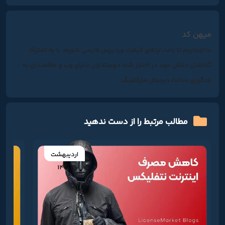
میهن کد
ما اینجاییم تا باعث ارتقای کیفیت وردپرس فارسی شویم. با به اشتراک
گذاشتن دانش خود در اختیار شما دوستداران دنیای وب و علاقمندان به
یادگیری مباحث دیجیتال مارکتینگ.
مطالب مرتبط را از دست ندهید
اردیبهشت
1402