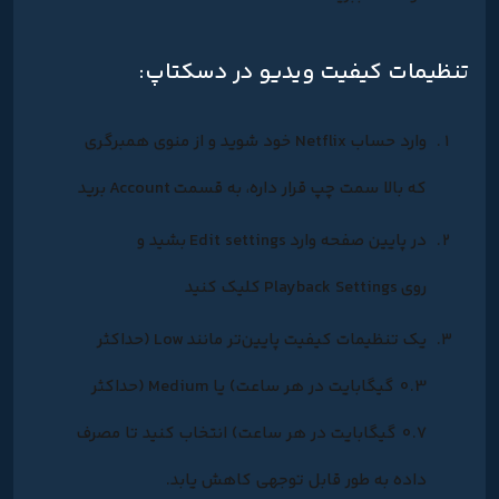
تنظیمات کیفیت ویدیو در دسکتاپ:
وارد حساب Netflix خود شوید و از منوی همبرگری
که بالا سمت چپ قرار داره، به قسمت
Account
برید
در پایین صفحه وارد
Edit settings
بشید و
روی
Playback Settings
کلیک کنید
یک تنظیمات کیفیت پایین‌تر مانند
Low
(حداکثر
0.3 گیگابایت در هر ساعت) یا
Medium
(حداکثر
0.7 گیگابایت در هر ساعت) انتخاب کنید تا مصرف
داده به طور قابل توجهی کاهش یابد.