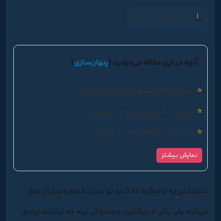
زمان مطالعه :
2دقیقه
آنچه در این مقاله می‌خوانید
[
پنهان‌سازی
]
⭐
نحوه کاهش مصرف اینترنت نتفلیکس
⭐
تنظیمات کیفیت ویدیو در دسکتاپ:
⭐
فعال کردن Save Data در موبایل:
نمایش بیشتر
نتفلیکس
یه جادوگره که آدمو تو دنیای فیلم و سریال غرق
می‌کنه، ولی یکی از بزرگترین دردسراش اینه که اینترنت زیادی