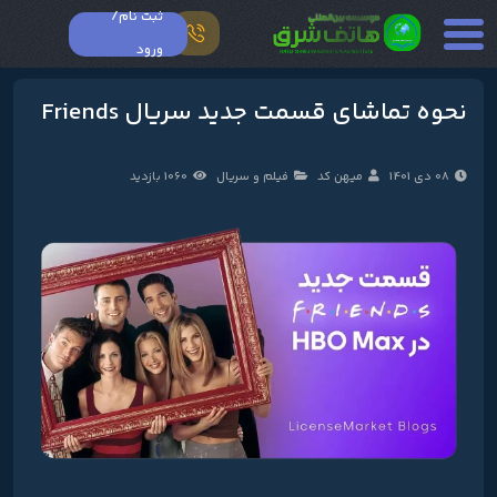
ثبت نام/
ورود
نحوه تماشای قسمت جدید سریال Friends
08 دی 1401
میهن کد
فیلم و سریال
1060 بازدید