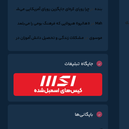
بنده
در
چرا رویای کره‌ای جایگزین رویای آمریکایی می‌شود؟
ی
Mah
در
«هالیو» هیولایی که فرهنگ بومی را می‌بلعد
موسوی
در
مشکلات زندگـی و تحصیل دانش آموزان درکره جنوبـی
جایگاه تبلیغات
بایگانی‌ها