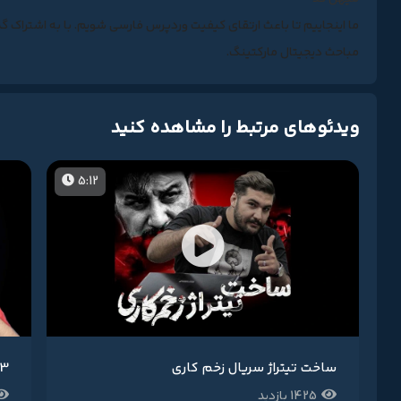
ما اینجاییم تا باعث ارتقای کیفیت وردپرس فارسی شویم. با به اشتراک گ
مباحث دیجیتال مارکتینگ.
ویدئوهای مرتبط را مشاهده کنید
5:12
ساخت تیتراژ سریال زخم کاری
3 افکت خفن مخصوص یوتی
1425 بازدید