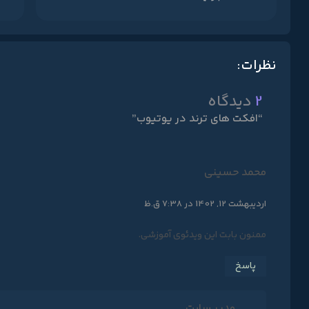
نظرات:
2
دیدگاه
“افکت های ترند در یوتیوب”
محمد حسینی
اردیبهشت 12, 1402 در 7:38 ق.ظ
ممنون بابت این ویدئوی آموزشی.
پاسخ
مدیر سایت