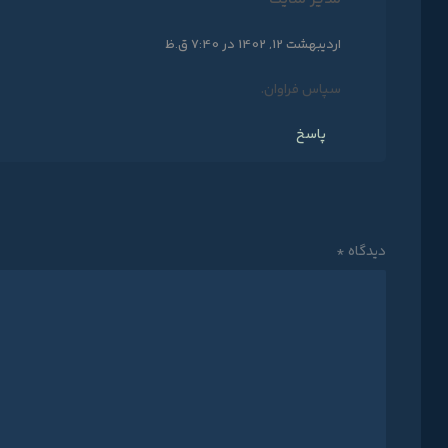
اردیبهشت 12, 1402 در 7:40 ق.ظ
سپاس فراوان.
پاسخ
دیدگاه
*